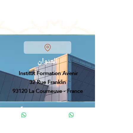
© 2023 AFPAP Paris
العنوان
Institut Formation Avenir
32 Rue Franklin
93120 La Courneuve - France
اللّغة