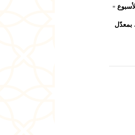
 في الأسبوع =
 الدروس، بمعدّل