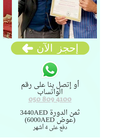
إحجز الآن
أو إتصل بنا على رقم
الواتساب
050 809 4100
ثمن الدورة 3440AED
(عوض 6000AED)
دفع على 4 أشهر