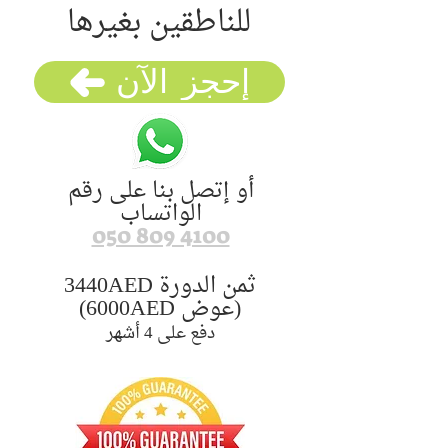
للناطقين بغيرها
إحجز الآن
أو إتصل بنا على رقم
الواتساب
050 809 4100
ثمن الدورة 3440AED
(عوض 6000AED)
دفع على 4 أشهر