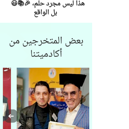
😃📚🎉 هذا ليس مجرد حلم،
بل الواقع
بعض المتخرجين من
أكادميتنا